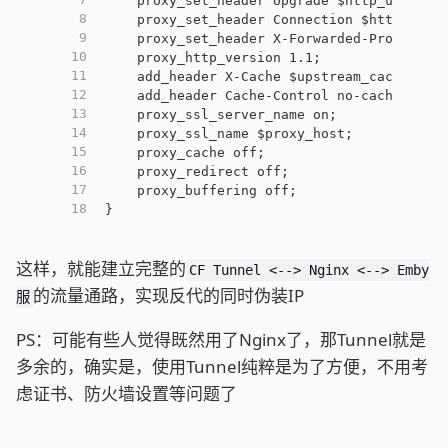
    proxy_set_header Upgrade $http_upgrade
8
    proxy_set_header Connection $http_conn
9
    proxy_set_header X-Forwarded-Proto $sc
10
    proxy_http_version 1.1;
11
    add_header X-Cache $upstream_cache_sta
12
    add_header Cache-Control no-cache;
13
    proxy_ssl_server_name on;
14
    proxy_ssl_name $proxy_host;
15
    proxy_cache off;
16
    proxy_redirect off;
17
    proxy_buffering off;
18
}
这样，就能建立完整的
CF Tunnel <--> Nginx <--> Emby
的流量通路，实现反代的同时伪装IP
服
PS：可能有些人觉得既然用了Nginx了，那Tunnel就是
多余的，确实是，使用Tunnel纯粹是为了方便，不用考
虑证书、防火墙设置等问题了