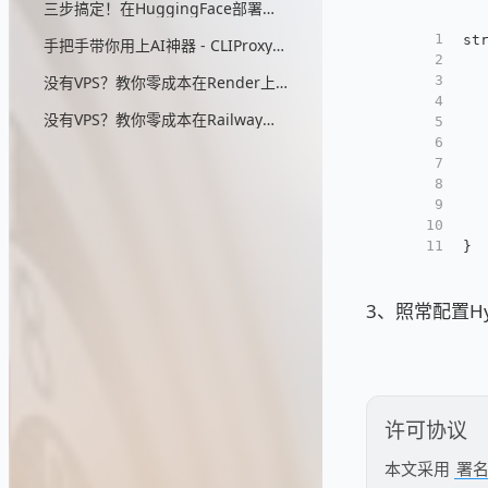
三步搞定！在HuggingFace部署无头浏览器，零成本实现AIStudio反代
1
st
手把手带你用上AI神器 - CLIProxyAPI（零：配置详细解说）
2
  
没有VPS？教你零成本在Render上部署CLIProxyAPI
3
  
4
  
没有VPS？教你零成本在Railway上部署CLIProxyAPI
5
  
6
  
7
  
8
  
9
  
10
  
11
}
3、照常配置Hy
许可协议
本文采用
署名