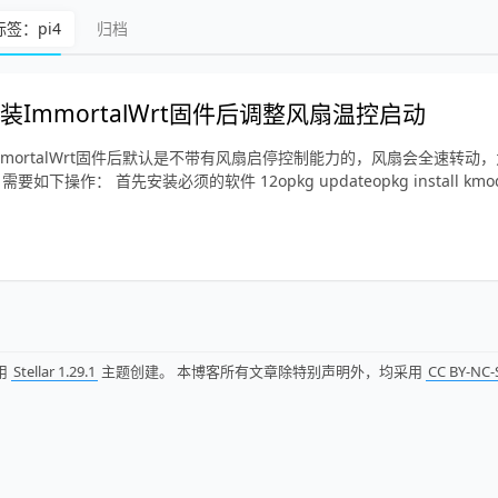
标签：pi4
归档
装ImmortalWrt固件后调整风扇温控启动
mmortalWrt固件后默认是不带有风扇启停控制能力的，风扇会全速转动
如下操作： 首先安装必须的软件 12opkg updateopkg install kmod-
用
Stellar 1.29.1
主题创建。 本博客所有文章除特别声明外，均采用
CC BY-NC-