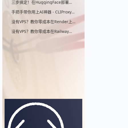
三步搞定！在HuggingFace部署无头浏览器，零成本实现AIStudio反代
手把手带你用上AI神器 - CLIProxyAPI（零：配置详细解说）
没有VPS？教你零成本在Render上部署CLIProxyAPI
没有VPS？教你零成本在Railway上部署CLIProxyAPI