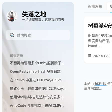
近期发布
失落之地
一切终将飘散，远离我们而去
树莓派4安
树莓派4安装I
温度自动启停，需要
kmod-...
最近更新
2025-03-29
不想再为管理多个Emby服折腾了，所以我写了一个聚合代理网关
OpenResty map_hash配置踩坑
在 Kelivo 中通过 CLIProxyAPI v6.9.30+ 直接调用 GPT 画图
本站由
hKFirEs
使
请注明出处。
抛砖引玉，教你如何使用CLIProxyAPI来自定义GPT画图模型
使用Shell脚本自动追踪亿安云多出口IP
AmpCode 食用指南：搭配 CLIProxyAPI 实现自定义模型自由