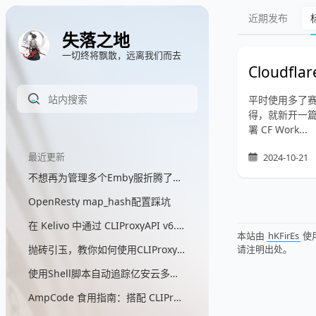
近期发布
失落之地
一切终将飘散，远离我们而去
Cloudfl
平时使用多了赛博
得，就新开一篇
署 CF Work...
最近更新
2024-10-21
不想再为管理多个Emby服折腾了，所以我写了一个聚合代理网关
OpenResty map_hash配置踩坑
在 Kelivo 中通过 CLIProxyAPI v6.9.30+ 直接调用 GPT 画图
本站由
hKFirEs
使
请注明出处。
抛砖引玉，教你如何使用CLIProxyAPI来自定义GPT画图模型
使用Shell脚本自动追踪亿安云多出口IP
AmpCode 食用指南：搭配 CLIProxyAPI 实现自定义模型自由