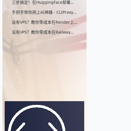
三步搞定！在HuggingFace部署无头浏览器，零成本实现AIStudio反代
手把手带你用上AI神器 - CLIProxyAPI（零：配置详细解说）
没有VPS？教你零成本在Render上部署CLIProxyAPI
没有VPS？教你零成本在Railway上部署CLIProxyAPI