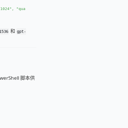
x1024", "quality": "high", "background": "auto"}]'
和
1536
gpt-
Shell 脚本供