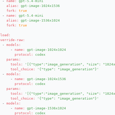
-
name:
gpt-5.4-mini
alias:
gpt-image-1024x1536
fork:
true
-
name:
gpt-5.4-mini
alias:
gpt-image-1536x1024
fork:
true
yload:
override-raw:
-
models:
-
name:
gpt-image-1024x1024
protocol:
codex
params:
tools:
'[{"type":"image_generation", "size": "1024
tool_choice:
'{"type": "image_generation"}'
-
models:
-
name:
gpt-image-1024x1536
protocol:
codex
params:
tools:
'[{"type":"image_generation", "size": "1024
tool_choice:
'{"type": "image_generation"}'
-
models:
-
name:
gpt-image-1536x1024
protocol:
codex