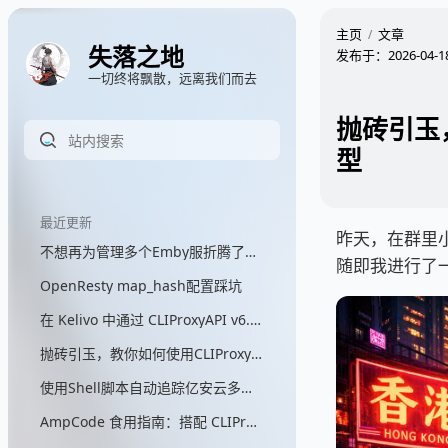
主页
文章
失落之地
发布于：
2026-04-1
一切终将飘散，远离我们而去
抛砖引玉，
型
最近更新
昨天，在群里小
不想再为管理多个Emby服折腾了，所以我写了一个聚合代理网关
随即我进行了
OpenResty map_hash配置踩坑
在 Kelivo 中通过 CLIProxyAPI v6.9.30+ 直接调用 GPT 画图
抛砖引玉，教你如何使用CLIProxyAPI来自定义GPT画图模型
使用Shell脚本自动追踪亿安云多出口IP
AmpCode 食用指南：搭配 CLIProxyAPI 实现自定义模型自由