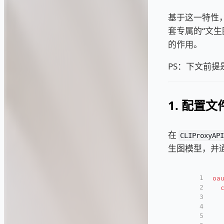
基于这一特性
套专属的“文
的作用。
PS：下文前
1. 配置
在
CLIProxyAPI
生图模型，并通过
1
oa
2
3
4
5