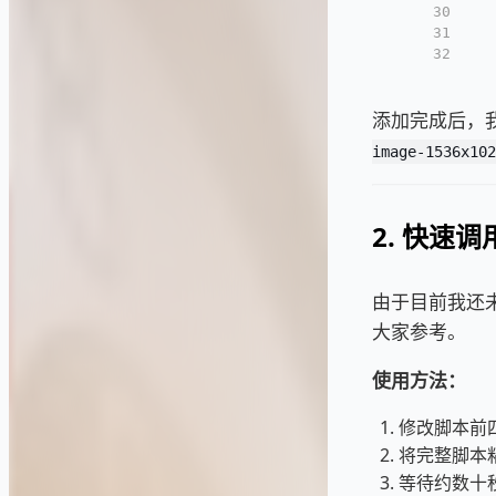
30
31
32
添加完成后，
image-1536x102
2. 快速调用
由于目前我还未找
大家参考。
使用方法：
修改脚本前
将完整脚本粘贴
等待约数十