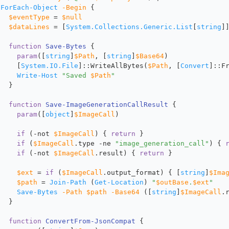
ForEach-Object
-Begin
 {
$eventType
 = 
$null
$dataLines
 = [
System.Collections.Generic.List
[
string
]
function
Save-Bytes
 {
param
([
string
]
$Path
, [
string
]
$Base64
)
     [
System.IO.File
]::WriteAllBytes(
$Path
, [
Convert
]::F
Write-Host
"Saved 
$Path
"
   }
function
Save-ImageGenerationCallResult
 {
param
([
object
]
$ImageCall
)
if
 (
-not
$ImageCall
) { 
return
 }
if
 (
$ImageCall
.type 
-ne
"image_generation_call"
) { 
if
 (
-not
$ImageCall
.result) { 
return
 }
$ext
 = 
if
 (
$ImageCall
.output_format) { [
string
]
$Ima
$path
 = 
Join-Path
 (
Get-Location
) 
"
$outBase
.
$ext
"
Save-Bytes
-Path
$path
-Base64
 ([
string
]
$ImageCall
.
   }
function
ConvertFrom-JsonCompat
 {