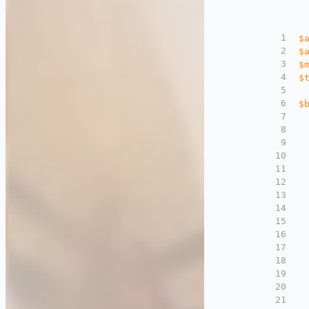
1
$
2
$
3
$
4
$
5
6
$
7
 
8
 
9
 
10
11
12
 
13
 
14
15
16
 
17
 
18
 
19
 
20
 
21
 