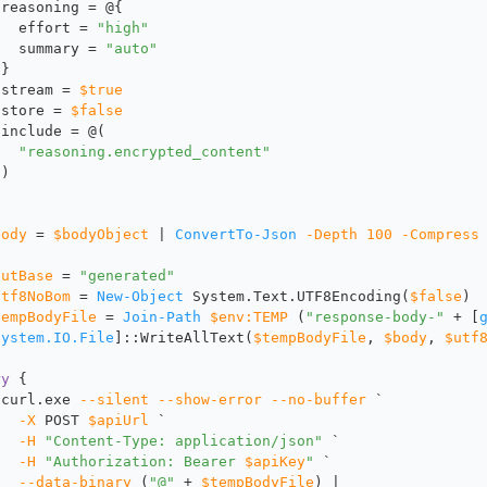
 reasoning = 
@
{
   effort = 
"high"
   summary = 
"auto"
 }
 stream = 
$true
 store = 
$false
 include = 
@
(
"reasoning.encrypted_content"
 )
body
 = 
$bodyObject
 | 
ConvertTo-Json
-Depth
100
-Compress
outBase
 = 
"generated"
utf8NoBom
 = 
New-Object
 System.Text.UTF8Encoding(
$false
)
tempBodyFile
 = 
Join-Path
$env:TEMP
 (
"response-body-"
 + [
System.IO.File
]::WriteAllText(
$tempBodyFile
, 
$body
, 
$utf
ry
 {
 curl.exe 
--silent
--show-error
--no-buffer
 `
-X
 POST 
$apiUrl
 `
-H
"Content-Type: application/json"
 `
-H
"Authorization: Bearer 
$apiKey
"
 `
--data-binary
 (
"@"
 + 
$tempBodyFile
) |