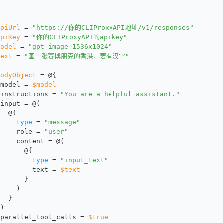
apiUrl
 = 
"https://你的CLIProxyAPI地址/v1/responses"
apiKey
 = 
"你的CLIProxyAPI的apikey"
model
 = 
"gpt-image-1536x1024"
text
 = 
"画一张赛博朋克的香港，要有汉字"
bodyObject
 = 
@
{
 model = 
$model
 instructions = 
"You are a helpful assistant."
 input = 
@
(
@
{
type
 = 
"message"
     role = 
"user"
     content = 
@
(
@
{
type
 = 
"input_text"
         text = 
$text
       }
     )
   }
 )
 parallel_tool_calls = 
$true