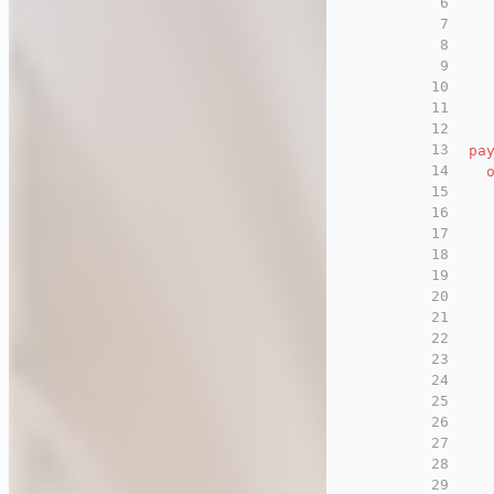
6
7
8
9
10
11
12
13
pa
14
15
16
17
18
19
20
21
22
23
24
25
26
27
28
29