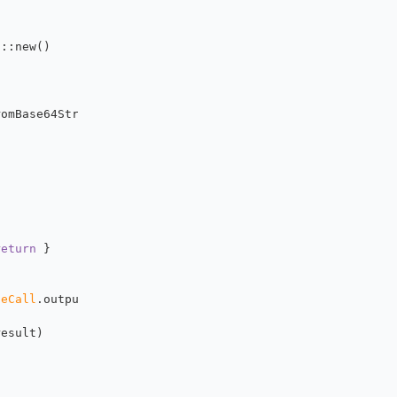
]::new()
romBase64String(
$Base64
))
return
 }
geCall
.output_format } 
else
 { 
"png"
 }
result)