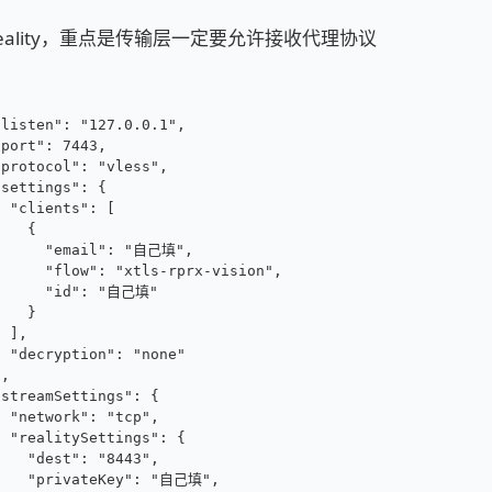
eality，重点是传输层一定要允许接收代理协议
"listen": "127.0.0.1",
"port": 7443,
"protocol": "vless",
"settings": {
  "clients": [
    {
      "email": "自己填",
      "flow": "xtls-rprx-vision",
      "id": "自己填"
    }
  ],
  "decryption": "none"
},
"streamSettings": {
  "network": "tcp",
  "realitySettings": {
    "dest": "8443",
    "privateKey": "自己填",