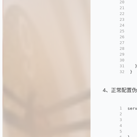
20
  
21
  
22
  
23
  
24
  
25
  
26
  
27
  
28
  
29
  
30
  
31
  
32
}
4、正常配置伪
1
ser
2
   
3
   
4
   
5
   