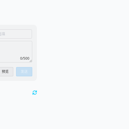
0/500
预览
发送