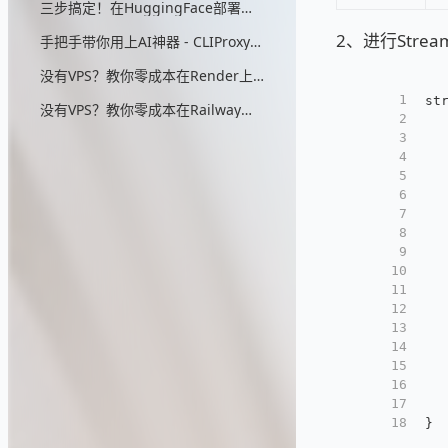
三步搞定！在HuggingFace部署无头浏览器，零成本实现AIStudio反代
2、进行Stre
手把手带你用上AI神器 - CLIProxyAPI（零：配置详细解说）
没有VPS？教你零成本在Render上部署CLIProxyAPI
1
st
没有VPS？教你零成本在Railway上部署CLIProxyAPI
2
  
3
  
4
  
5
  
6
  
7
  
8
  
9
  
10
  
11
  
12
  
13
  
14
  
15
  
16
  
17
  
18
}