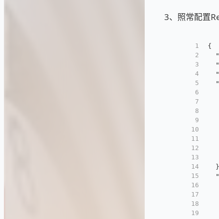
3、照常配置R
1
{
2
  
3
  
4
  
5
  
6
  
7
  
8
  
9
  
10
  
11
  
12
  
13
  
14
  
15
  
16
  
17
  
18
  
19
  