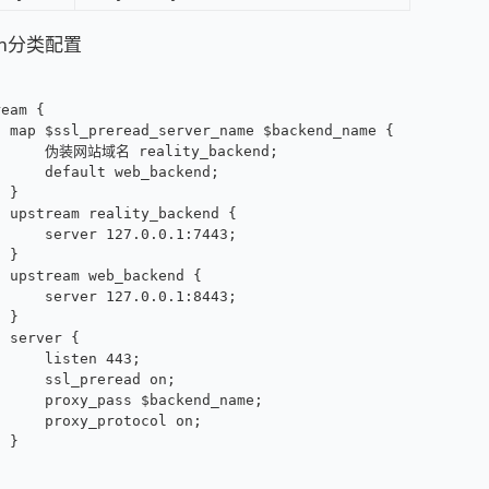
am分类配置
ream {
  map $ssl_preread_server_name $backend_name {
      伪装网站域名 reality_backend;
      default web_backend;
  }
  upstream reality_backend {
      server 127.0.0.1:7443;
  }
  upstream web_backend {
      server 127.0.0.1:8443;
  }
  server {
      listen 443;
      ssl_preread on;
      proxy_pass $backend_name;
      proxy_protocol on;
  }