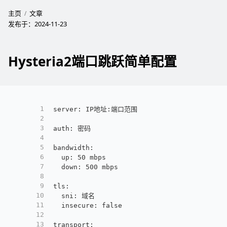
主页
文章
发布于：
2024-11-23
Hysteria2端口跳跃简单配置
1
server: IP地址:端口范围
2
3
auth: 密码
4
5
bandwidth: 
6
  up: 50 mbps
7
  down: 500 mbps
8
9
tls: 
10
  sni: 域名
11
  insecure: false
12
13
transport: