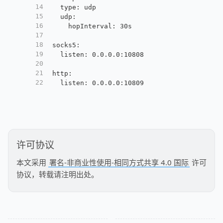
14
  type: udp
15
  udp:
16
    hopInterval: 30s
17
18
socks5:
19
  listen: 0.0.0.0:10808
20
21
http:
22
  listen: 0.0.0.0:10809
许可协议
本文采用
署名-非商业性使用-相同方式共享 4.0 国际
许可
协议，转载请注明出处。