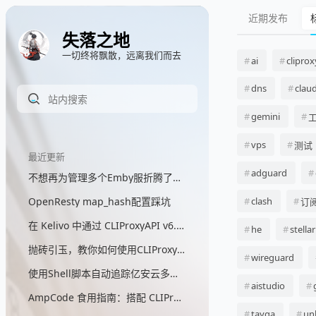
近期发布
失落之地
一切终将飘散，远离我们而去
ai
cliprox
dns
clau
gemini
vps
测试
最近更新
adguard
不想再为管理多个Emby服折腾了，所以我写了一个聚合代理网关
OpenResty map_hash配置踩坑
clash
订
在 Kelivo 中通过 CLIProxyAPI v6.9.30+ 直接调用 GPT 画图
he
stellar
抛砖引玉，教你如何使用CLIProxyAPI来自定义GPT画图模型
wireguard
使用Shell脚本自动追踪亿安云多出口IP
aistudio
AmpCode 食用指南：搭配 CLIProxyAPI 实现自定义模型自由
tayga
un