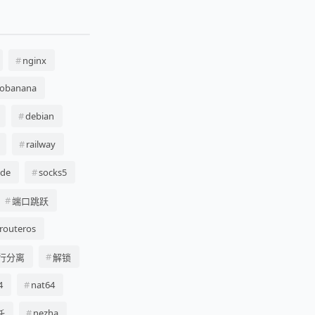
nginx
obanana
debian
railway
de
socks5
端口跳跃
routeros
行分离
解锁
4
nat64
nezha
吒