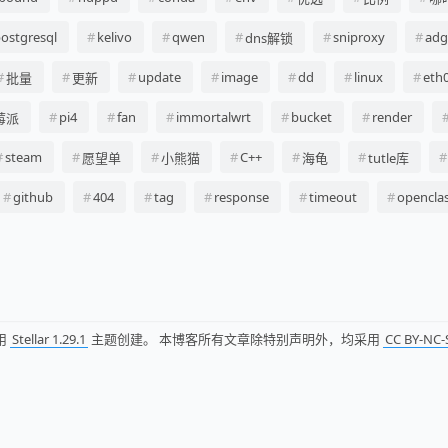
ostgresql
kelivo
qwen
sniproxy
ad
dns解锁
update
image
dd
linux
eth
批量
更新
pi4
fan
immortalwrt
bucket
render
莓派
steam
C++
愿望单
小熊猫
海龟
tutle库
github
404
tag
response
timeout
opencla
用
Stellar 1.29.1
主题创建。 本博客所有文章除特别声明外，均采用
CC BY-NC-