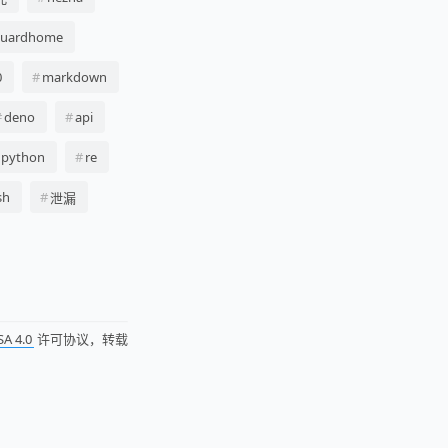
guardhome
0
markdown
deno
api
python
re
sh
泄漏
SA 4.0
许可协议，转载