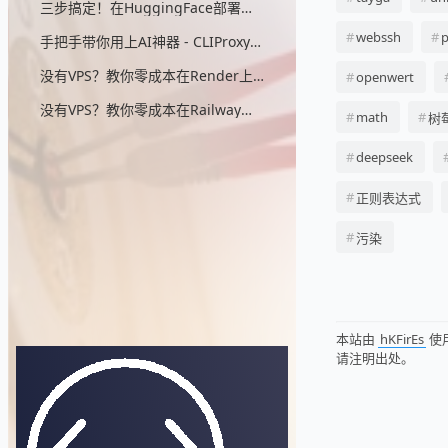
三步搞定！在HuggingFace部署无头浏览器，零成本实现AIStudio反代
webssh
p
手把手带你用上AI神器 - CLIProxyAPI（零：配置详细解说）
没有VPS？教你零成本在Render上部署CLIProxyAPI
openwert
没有VPS？教你零成本在Railway上部署CLIProxyAPI
math
树
deepseek
正则表达式
污染
本站由
hKFirEs
使
请注明出处。